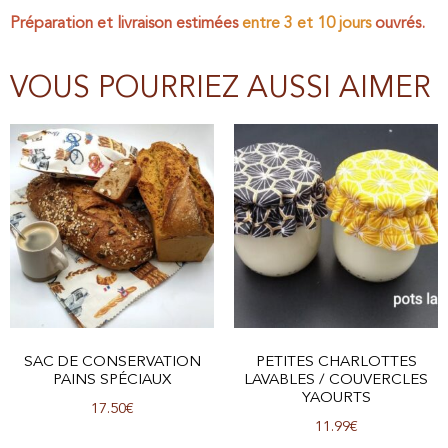
Préparation et livraison estimées
entre 3 et 10 jours
ouvrés.
VOUS POURRIEZ AUSSI AIMER
SAC DE CONSERVATION
PETITES CHARLOTTES
PAINS SPÉCIAUX
LAVABLES / COUVERCLES
YAOURTS
17.50
€
11.99
€