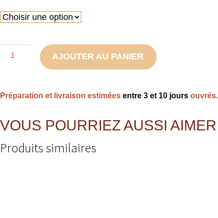
quantité
AJOUTER AU PANIER
de
Pares-
pipi
Préparation et livraison estimées
entre 3 et 10 jours
ouvrés.
/
Tipis
VOUS POURRIEZ AUSSI AIMER
à
pipi
Produits similaires